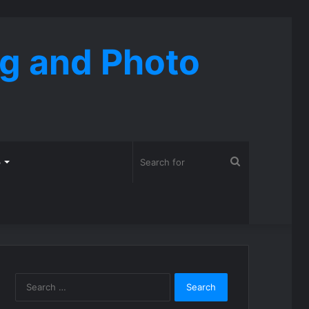
ng and Photo
Search
o
for
Search
for: