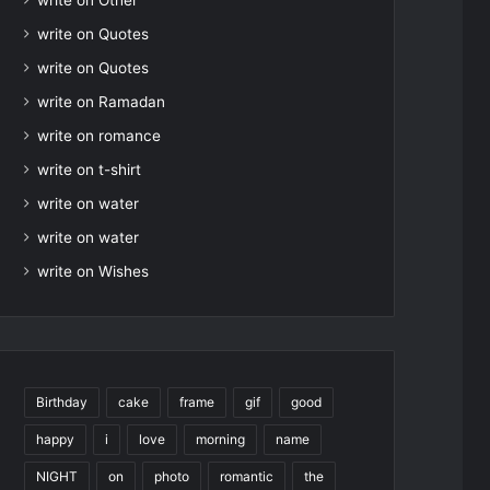
write on Other
write on Quotes
write on Quotes
write on Ramadan
write on romance
write on t-shirt
write on water
write on water
write on Wishes
Birthday
cake
frame
gif
good
happy
i
love
morning
name
NIGHT
on
photo
romantic
the